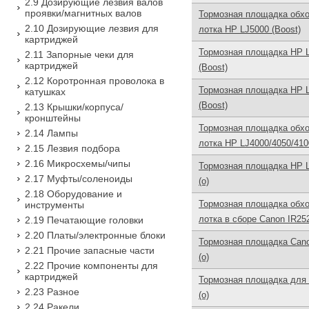
2.9 Дозирующие лезвия валов
проявки/магнитных валов
Тормозная площадка обх
2.10 Дозирующие лезвия для
лотка HP LJ5000 (Boost)
картриджей
Тормозная площадка HP L
2.11 Запорные чеки для
картриджей
(Boost)
2.12 Коротронная проволока в
Тормозная площадка HP 
катушках
(Boost)
2.13 Крышки/корпуса/
кронштейны
Тормозная площадка обх
2.14 Лампы
лотка HP LJ4000/4050/4100
2.15 Лезвия подбора
2.16 Микросхемы/чипы
Тормозная площадка HP L
2.17 Муфты/соленоиды
(o)
2.18 Оборудование и
Тормозная площадка обх
инструменты
лотка в сборе Canon IR252
2.19 Печатающие головки
2.20 Платы/электронные блоки
Тормозная площадка Can
2.21 Прочие запасные части
(o)
2.22 Прочие компоненты для
картриджей
Тормозная площадка для 
2.23 Разное
(o)
2.24 Ракели