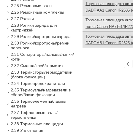
Тормозная площадка авто
2.25 Резиновые валы
DADF AA1 Canon IR2535 (
2.26 Ремонтные комплекты
2.27 Ролики
Тормозная площадка обх
2.28 Ролики заряда для
лотка Canon NP7161/IR220
картриджей
2.29 Ролики/коротроны заряда
Тормозная площадка авто
2.30 Ролики/коротроны/ремни
DADF AB1 Canon IR2525 (
переноса
2.31 Сепараторы/пальцы/лапки/
когти
2.32 Смазка/клей/герметик
2.33 Термисторы/термодатчики
(блока фиксации)
2.34 Термопредохранители
2.35 Термоузлы/нагреватели в
сборе/блоки фиксации
2.36 Термоэлементы/лампы
нагрева
2.37 Тефлоновые валы/
термопленки
2.38 Тормозные площадки
2.39 Уплотнения