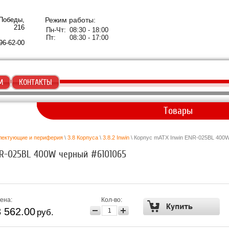
 Победы,
Режим работы:
216
Пн-Чт:
08:30 - 18:00
Пт:
08:30 - 17:00
96-62-00
М
КОНТАКТЫ
Товары
лектующие и периферия
\
3.8 Корпуса
\
3.8.2 Inwin
\ Корпус mATX Inwin ENR-025BL 400
NR-025BL 400W черный #6101065
ена:
Кол-во:
3 562.00
руб.