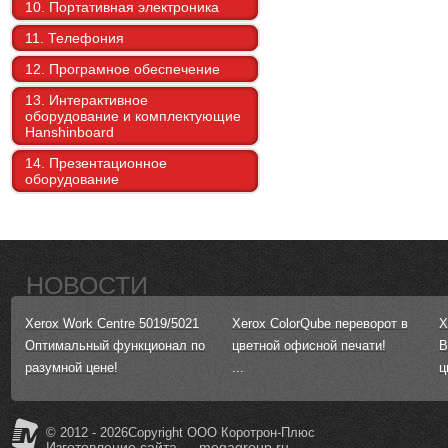
10. Портативная электроника
11. Телефония
12. Програмное обеспечение
13. Интерактивное
оборудование и комплектующие
Hanshinboard
14. Презентационное
оборудование
НОВОСТИ
Xerox Work Centre 5019/5021
Xerox ColorQube переворот в
X
Оптимальный функционал по
цветной офисной печати!
В
разумной цене!
...
ц
© 2012 - 2026Copyright ООО Коротрон-Плюс
Изготовление сайта
— megagroup.ru