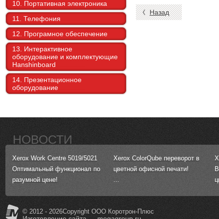
10. Портативная электроника
Назад
11. Телефония
12. Програмное обеспечение
13. Интерактивное
оборудование и комплектующие
Hanshinboard
14. Презентационное
оборудование
НОВОСТИ
Xerox Work Centre 5019/5021
Xerox ColorQube переворот в
X
Оптимальный функционал по
цветной офисной печати!
В
разумной цене!
...
ц
© 2012 - 2026Copyright ООО Коротрон-Плюс
Изготовление сайта
— megagroup.ru