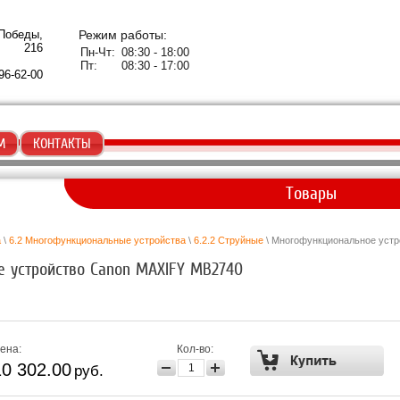
 Победы,
Режим работы:
216
Пн-Чт:
08:30 - 18:00
Пт:
08:30 - 17:00
96-62-00
М
КОНТАКТЫ
Товары
а
\
6.2 Многофункциональные устройства
\
6.2.2 Струйные
\ Многофункциональное уст
 устройство Canon MAXIFY MB2740
ена:
Кол-во:
10 302.00
руб.