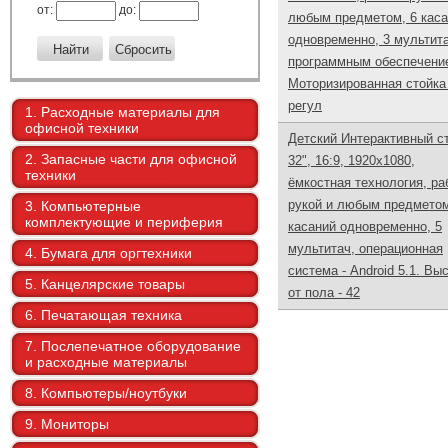
от:
до:
любым предметом, 6 кас
одновременно, 3 мультита
программным обеспечени
Моторизированная стойка
регул
1. Расходные материалы для
офисной техники
Детский Интерактивный с
2. Запасные части для офисной
32", 16:9, 1920х1080,
техники
ёмкостная технология, ра
рукой и любым предметом
3. Компьютерные
комплектующие и периферия
касаний одновременно, 5
мультитач, операционная
4. Бумага для оргтехники
система - Android 5.1. Вы
5. Канцелярские товары
от пола - 42
6. Печатающая техника
7. Послепечатное оборудование
и расходные материалы
8. Компьютеры/ноутбуки
9. Мониторы