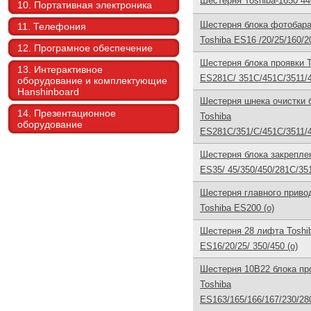
Шестерня Toshiba-1650 44
10. Портативная электроника
Шестерня блока фотобар
11. Телефония
Toshiba ES16 /20/25/160/20
12. Програмное обеспечение
Шестерня блока проявки T
13. Интерактивное
ES281C/ 351C/451C/3511/4
оборудование и комплектующие
Hanshinboard
Шестерня шнека очистки 
14. Презентационное
Toshiba
оборудование
ES281C/351/C/451C/3511/4
Шестерня блока закрепле
ES35/ 45/350/450/281C/35
Шестерня главного приво
Toshiba ES200 (o)
Шестерня 28 лифта Toshi
ES16/20/25/ 350/450 (o)
Шестерня 10B22 блока пр
Toshiba
ES163/165/166/167/230/28